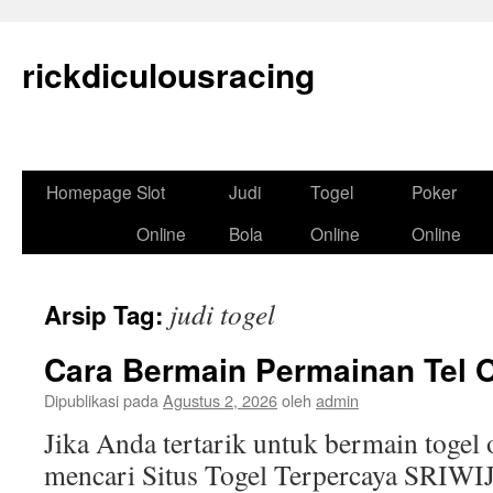
Langsung
ke
rickdiculousracing
isi
Homepage
Slot
Judi
Togel
Poker
Online
Bola
Online
Online
judi togel
Arsip Tag:
Cara Bermain Permainan Tel O
Dipublikasi pada
Agustus 2, 2026
oleh
admin
Jika Anda tertarik untuk bermain togel 
mencari Situs Togel Terpercaya SRI