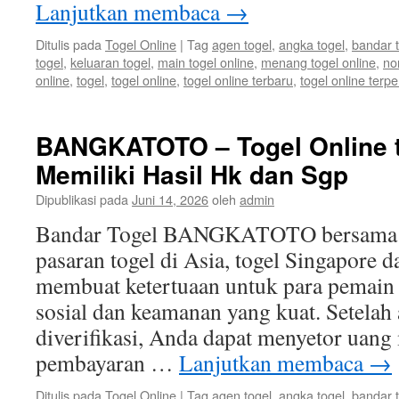
Lanjutkan membaca
→
Ditulis pada
Togel Online
|
Tag
agen togel
,
angka togel
,
bandar 
togel
,
keluaran togel
,
main togel online
,
menang togel online
,
no
online
,
togel
,
togel online
,
togel online terbaru
,
togel online terp
BANGKATOTO – Togel Online t
Memiliki Hasil Hk dan Sgp
Dipublikasi pada
Juni 14, 2026
oleh
admin
Bandar Togel BANGKATOTO bersama 
pasaran togel di Asia, togel Singapore 
membuat ketertuaan untuk para pemain 
sosial dan keamanan yang kuat. Setela
diverifikasi, Anda dapat menyetor ua
pembayaran …
Lanjutkan membaca
→
Ditulis pada
Togel Online
|
Tag
agen togel
,
angka togel
,
bandar 