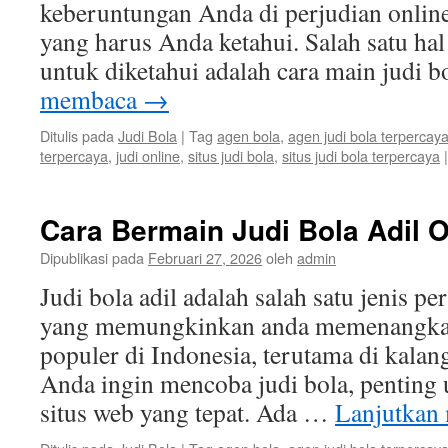
keberuntungan Anda di perjudian online
yang harus Anda ketahui. Salah satu hal
untuk diketahui adalah cara main judi 
membaca
→
Ditulis pada
Judi Bola
|
Tag
agen bola
,
agen judi bola terpercay
terpercaya
,
judi online
,
situs judi bola
,
situs judi bola terpercaya
|
Cara Bermain Judi Bola Adil O
Dipublikasi pada
Februari 27, 2026
oleh
admin
Judi bola adil adalah salah satu jenis p
yang memungkinkan anda memenangkan u
populer di Indonesia, terutama di kalan
Anda ingin mencoba judi bola, pentin
situs web yang tepat. Ada …
Lanjutkan