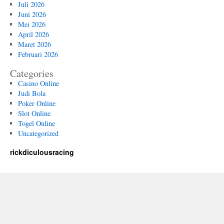
Juli 2026
Juni 2026
Mei 2026
April 2026
Maret 2026
Februari 2026
Categories
Casino Online
Judi Bola
Poker Online
Slot Online
Togel Online
Uncategorized
rickdiculousracing