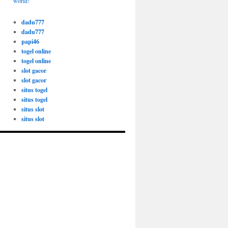
world!
dadu777
dadu777
papi46
togel online
togel online
slot gacor
slot gacor
situs togel
situs togel
situs slot
situs slot