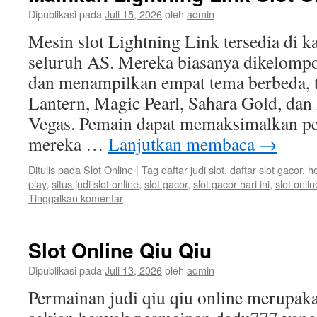
Dipublikasi pada
Juli 15, 2026
oleh
admin
Mesin slot Lightning Link tersedia di k
seluruh AS. Mereka biasanya dikelomp
dan menampilkan empat tema berbeda,
Lantern, Magic Pearl, Sahara Gold, dan
Vegas. Pemain dapat memaksimalkan p
mereka …
Lanjutkan membaca
→
Ditulis pada
Slot Online
|
Tag
daftar judi slot
,
daftar slot gacor
,
h
play
,
situs judi slot online
,
slot gacor
,
slot gacor hari ini
,
slot onlin
Tinggalkan komentar
Slot Online Qiu Qiu
Dipublikasi pada
Juli 13, 2026
oleh
admin
Permainan judi qiu qiu online merupaka