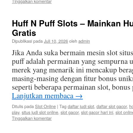
Tinggalkan komentar
Huff N Puff Slots – Mainkan Hu
Gratis
Dipublikasi pada
Juli 10, 2026
oleh
admin
Jika Anda suka bermain mesin slot situs
puff adalah permainan yang sempurna 
merek yang menarik ini mencakup ber
masing-masing dengan fitur bonus unikn
seperti beberapa permainan slot, bonu
Lanjutkan membaca
→
Ditulis pada
Slot Online
|
Tag
daftar judi slot
,
daftar slot gacor
,
h
play
,
situs judi slot online
,
slot gacor
,
slot gacor hari ini
,
slot onlin
Tinggalkan komentar