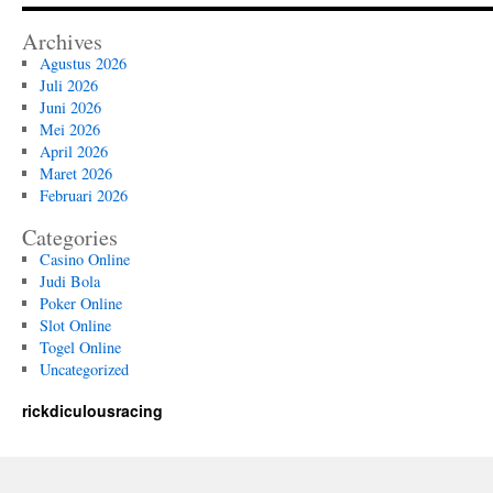
Archives
Agustus 2026
Juli 2026
Juni 2026
Mei 2026
April 2026
Maret 2026
Februari 2026
Categories
Casino Online
Judi Bola
Poker Online
Slot Online
Togel Online
Uncategorized
rickdiculousracing