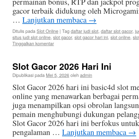
permainan bonus, RTP dan jackpot pro
gacor terbaik didukung oleh Microgam
…
Lanjutkan membaca
→
Ditulis pada
Slot Online
|
Tag
daftar judi slot
,
daftar slot gacor
,
ju
situs judi slot online
,
slot gacor
,
slot gacor hari ini
,
slot online
,
slo
Tinggalkan komentar
Slot Gacor 2026 Hari Ini
Dipublikasi pada
Mei 5, 2026
oleh
admin
Slot Gacor 2026 hari ini basic4d slot m
online yang menawarkan berbagai perma
juga menampilkan opsi obrolan langs
pemain menghubungi dukungan pelangga
Slot Gacor 2026 hari ini berfokus unt
pengalaman …
Lanjutkan membaca
→