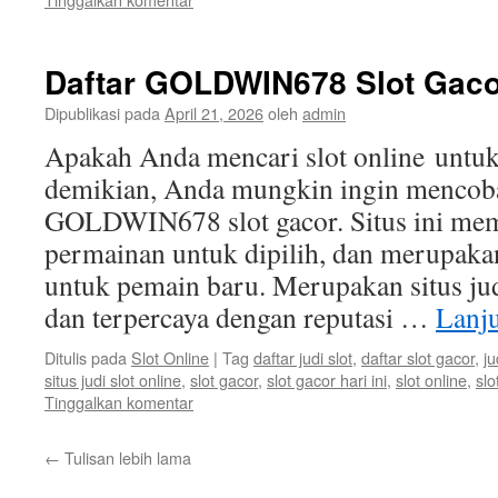
Daftar GOLDWIN678 Slot Gaco
Dipublikasi pada
April 21, 2026
oleh
admin
Apakah Anda mencari slot online untuk
demikian, Anda mungkin ingin mencoba
GOLDWIN678 slot gacor. Situs ini mem
permainan untuk dipilih, dan merupaka
untuk pemain baru. Merupakan situs jud
dan terpercaya dengan reputasi …
Lanj
Ditulis pada
Slot Online
|
Tag
daftar judi slot
,
daftar slot gacor
,
ju
situs judi slot online
,
slot gacor
,
slot gacor hari ini
,
slot online
,
slo
Tinggalkan komentar
←
Tulisan lebih lama