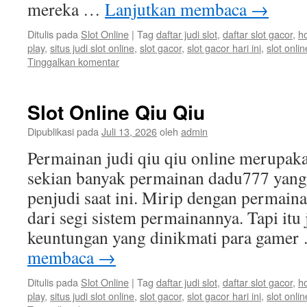
mereka …
Lanjutkan membaca
→
Ditulis pada
Slot Online
|
Tag
daftar judi slot
,
daftar slot gacor
,
h
play
,
situs judi slot online
,
slot gacor
,
slot gacor hari ini
,
slot onlin
Tinggalkan komentar
Slot Online Qiu Qiu
Dipublikasi pada
Juli 13, 2026
oleh
admin
Permainan judi qiu qiu online merupaka
sekian banyak permainan dadu777 yang
penjudi saat ini. Mirip dengan permain
dari segi sistem permainannya. Tapi itu
keuntungan yang dinikmati para game
membaca
→
Ditulis pada
Slot Online
|
Tag
daftar judi slot
,
daftar slot gacor
,
h
play
,
situs judi slot online
,
slot gacor
,
slot gacor hari ini
,
slot onlin