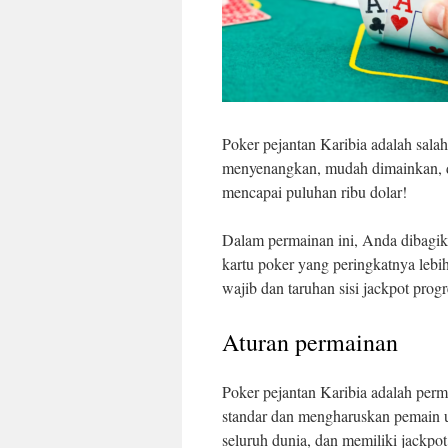
Poker pejantan Karibia adalah salah
menyenangkan, mudah dimainkan, d
mencapai puluhan ribu dolar!
Dalam permainan ini, Anda dibagi
kartu poker yang peringkatnya lebih
wajib dan taruhan sisi jackpot progr
Aturan permainan
Poker pejantan Karibia adalah per
standar dan mengharuskan pemain un
seluruh dunia, dan memiliki jackpot