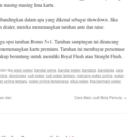
 masing-masing lima kartu.
ibandingkan dalam apa yang dikenal sebagai showdown. Jika
an dealer, mereka memenangkan taruhan ante dan raise.
 juga opsi taruhan Bonus 5+1. Taruhan sampingan ini dirancang
memenangkan kartu premium. Taruhan ini membayar persentase
cukup beruntung untuk memiliki Royal Flush atau Straight Flush.
dan tag
agen poker
,
bandar ceme
,
bandar poker
,
bandarq
,
bandarqq
,
cara
nline
,
dominoqq
,
judi poker
,
judi poker terbaru
,
menang poker online
,
poker
,
er online terbaru
,
poker online terpercaya
,
situs poker
,
tips bermain poker
,
man dan
Cara Main Judi Bola Pemula
→