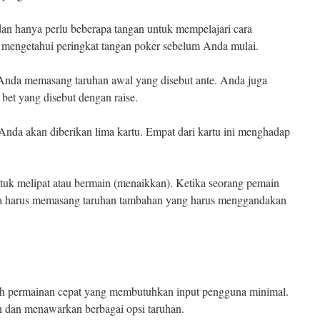
an hanya perlu beberapa tangan untuk mempelajari cara
mengetahui peringkat tangan poker sebelum Anda mulai.
nda memasang taruhan awal yang disebut ante. Anda juga
bet yang disebut dengan raise.
 Anda akan diberikan lima kartu. Empat dari kartu ini menghadap
uk melipat atau bermain (menaikkan). Ketika seorang pemain
a harus memasang taruhan tambahan yang harus menggandakan
lah permainan cepat yang membutuhkan input pengguna minimal.
h dan menawarkan berbagai opsi taruhan.