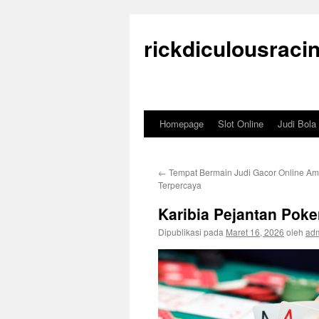
Langsung
ke
rickdiculousraci
isi
Homepage
Slot Online
Judi Bola
←
Tempat Bermain Judi Gacor Online A
Terpercaya
Karibia Pejantan Poke
Dipublikasi pada
Maret 16, 2026
oleh
ad