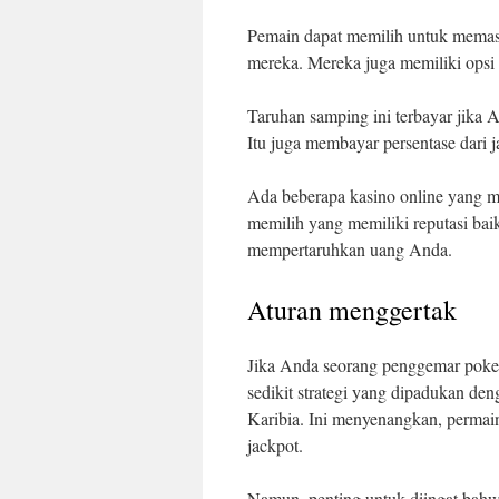
Pemain dapat memilih untuk memas
mereka. Mereka juga memiliki opsi 
Taruhan samping ini terbayar jika An
Itu juga membayar persentase dari j
Ada beberapa kasino online yang m
memilih yang memiliki reputasi ba
mempertaruhkan uang Anda.
Aturan menggertak
Jika Anda seorang penggemar poke
sedikit strategi yang dipadukan den
Karibia. Ini menyenangkan, permai
jackpot.
Namun, penting untuk diingat bahw