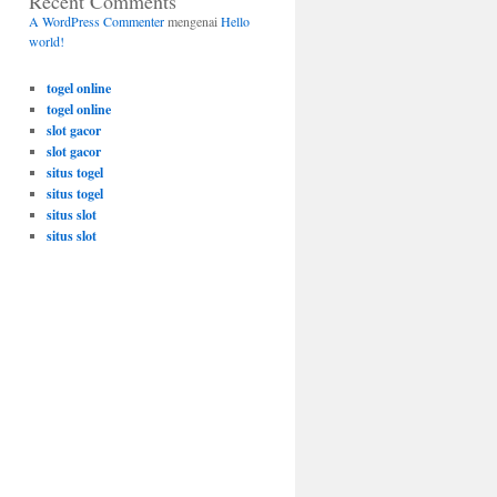
Recent Comments
A WordPress Commenter
mengenai
Hello
world!
togel online
togel online
slot gacor
slot gacor
situs togel
situs togel
situs slot
situs slot