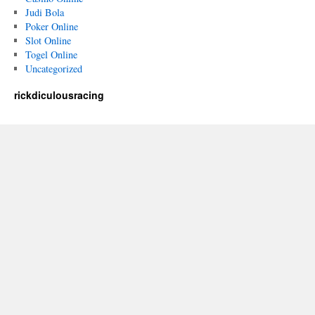
Judi Bola
Poker Online
Slot Online
Togel Online
Uncategorized
rickdiculousracing