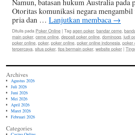
Namun, batasan hukum Australia pada po
Otoritas komunikasi negara mengambil 
pria dan …
Lanjutkan membaca
→
Ditulis pada
Poker Online
|
Tag
agen poker
,
bandar ceme
,
banda
main poker
,
ceme online
,
deposit poker online
,
dominoqq
,
judi p
poker online
,
poker
,
poker online
,
poker online indonesia
,
poker 
terpercaya
,
situs poker
,
tips bermain poker
,
website poker
|
Ting
Archives
Agustus 2026
Juli 2026
Juni 2026
Mei 2026
April 2026
Maret 2026
Februari 2026
Categories
Casino Online