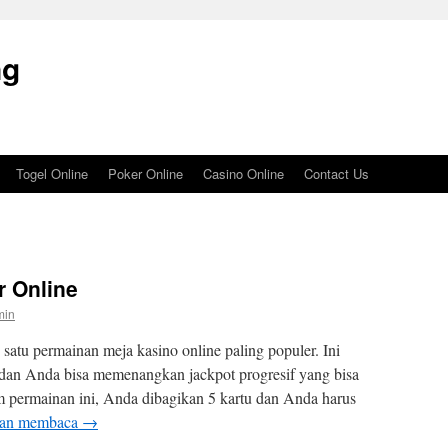
ng
Togel Online
Poker Online
Casino Online
Contact Us
r Online
min
 satu permainan meja kasino online paling populer. Ini
an Anda bisa memenangkan jackpot progresif yang bisa
m permainan ini, Anda dibagikan 5 kartu dan Anda harus
kan membaca
→