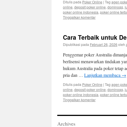
Ditulis pada
Poker Online
|
Tag
agen poke
online
,
deposit poker online
,
dominoqq
,
j
poker online indonesia
,
poker online terb
Tinggalkan komentar
Cara Terbaik untuk D
Dipublikasi pada
Februari 26, 2026
oleh
Penggemar poker Australia dimanjak
berlisensi menawarkan tindakan ya
hukum Australia pada poker tetap a
pria dan …
Lanjutkan membaca
→
Ditulis pada
Poker Online
|
Tag
agen poke
online
,
deposit poker online
,
dominoqq
,
j
poker online indonesia
,
poker online terb
Tinggalkan komentar
Archives