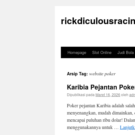
Langsung
ke
rickdiculousraci
isi
Homepage
Slot Online
Judi Bola
website poker
Arsip Tag:
Karibia Pejantan Poke
Dipublikasi pada
Maret 16, 2026
oleh
ad
Poker pejantan Karibia adalah salah
menyenangkan, mudah dimainkan, d
mencapai puluhan ribu dolar! Dala
menggunakannya untuk …
Lanjut