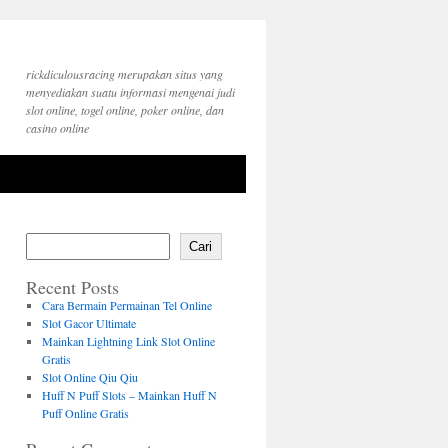
rickdiculousracing merupakan situs yang
menyediakan suatu informasi mengenai judi
slot online, togel online, poker online, dan
casino online
Cari
Recent Posts
Cara Bermain Permainan Tel Online
Slot Gacor Ultimate
Mainkan Lightning Link Slot Online
Gratis
Slot Online Qiu Qiu
Huff N Puff Slots – Mainkan Huff N
Puff Online Gratis